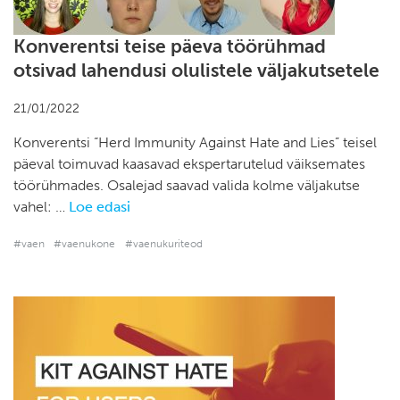
Konverentsi teise päeva töörühmad
otsivad lahendusi olulistele väljakutsetele
21/01/2022
Konverentsi “Herd Immunity Against Hate and Lies” teisel
päeval toimuvad kaasavad ekspertarutelud väiksemates
töörühmades. Osalejad saavad valida kolme väljakutse
vahel: …
Loe edasi
#vaen
#vaenukone
#vaenukuriteod