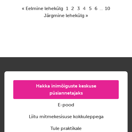
« Eelmine lehekülg
1
2
3
4
5
6
…
10
Järgmine lehekülg »
Hakka inimõiguste keskuse
püsiannetajaks
E-pood
Liitu mitmekesisuse kokkuleppega
Tule praktikale