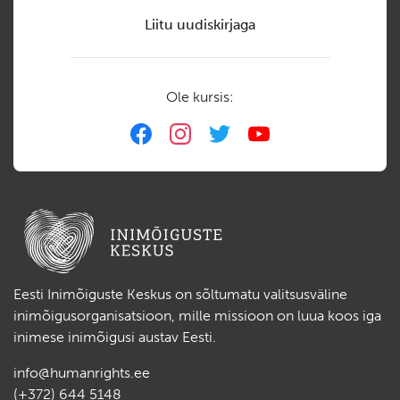
Liitu uudiskirjaga
Ole kursis:
Eesti Inimõiguste Keskus on sõltumatu valitsusväline
inimõigusorganisatsioon, mille missioon on luua koos iga
inimese inimõigusi austav Eesti.
info@humanrights.ee
(+372) 644 5148