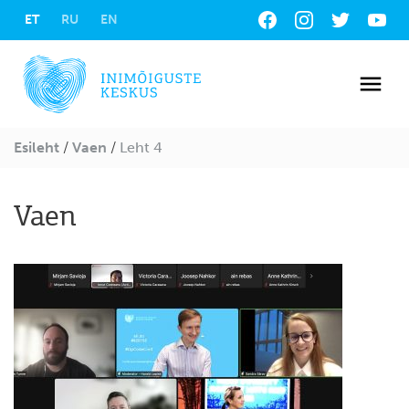
ET
RU
EN
Jälgi
meid
sotsiaalmeedias:
Esileht
/
Vaen
/
Leht 4
Vaen