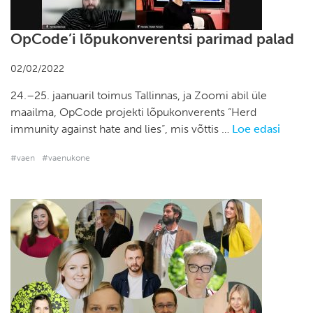
OpCode’i lõpukonverentsi parimad palad
02/02/2022
24.–25. jaanuaril toimus Tallinnas, ja Zoomi abil üle
maailma, OpCode projekti lõpukonverents “Herd
immunity against hate and lies“, mis võttis …
Loe edasi
#vaen
#vaenukone