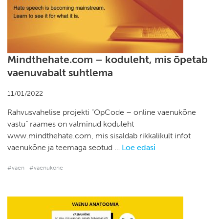
Mindthehate.com – koduleht, mis õpetab
vaenuvabalt suhtlema
11/01/2022
Rahvusvahelise projekti “OpCode – online vaenukõne
vastu” raames on valminud koduleht
www.mindthehate.com, mis sisaldab rikkalikult infot
vaenukõne ja teemaga seotud …
Loe edasi
#vaen
#vaenukone