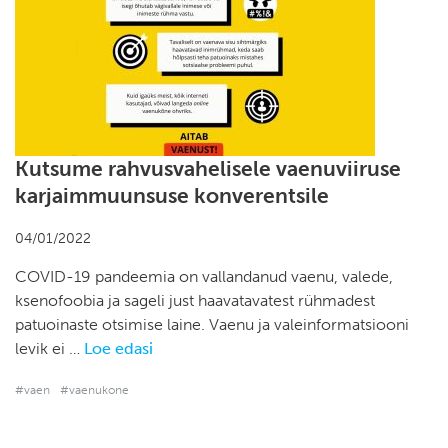
Kutsume rahvusvahelisele vaenuviiruse
karjaimmuunsuse konverentsile
04/01/2022
COVID-19 pandeemia on vallandanud vaenu, valede,
ksenofoobia ja sageli just haavatavatest rühmadest
patuoinaste otsimise laine. Vaenu ja valeinformatsiooni
levik ei …
Loe edasi
#vaen
#vaenukone