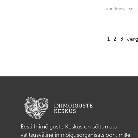
#andmekaitse-ja
1
2
3
Jär
Eesti Inimõiguste Keskus on sõltumatu
valitsusväline inimõigusorganisatsioon, mille