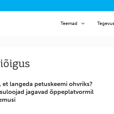
Teemad
Tegevu
iõigus
k, et langeda petuskeemi ohvriks?
isuloojad jagavad õppeplatvormil
emusi