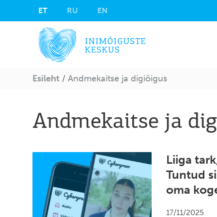
ET
RU
EN
Esileht
/
Andmekaitse ja digiõigus
Andmekaitse ja dig
Liiga tar
Tuntud s
oma kog
17/11/2025