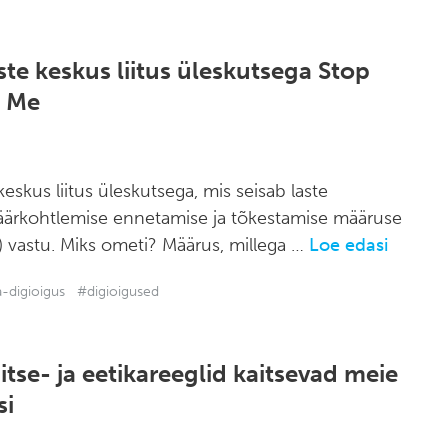
te keskus liitus üleskutsega Stop
g Me
eskus liitus üleskutsega, mis seisab laste
äärkohtlemise ennetamise ja tõkestamise määruse
 vastu. Miks ometi? Määrus, millega …
Loe edasi
-digioigus
#digioigused
se- ja eetikareeglid kaitsevad meie
si