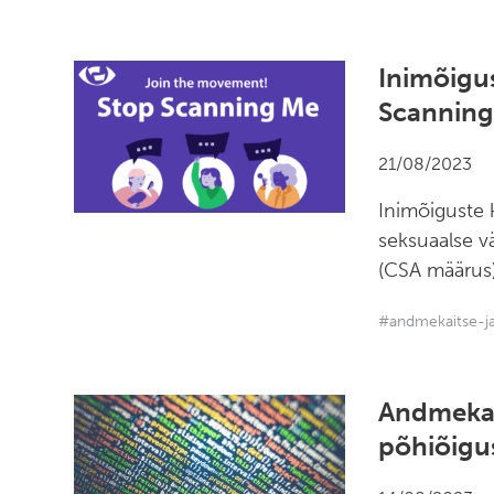
Inimõigus
Scannin
21/08/2023
Inimõiguste k
seksuaalse v
(CSA määrus)
#andmekaitse-ja
Andmekait
põhiõigu