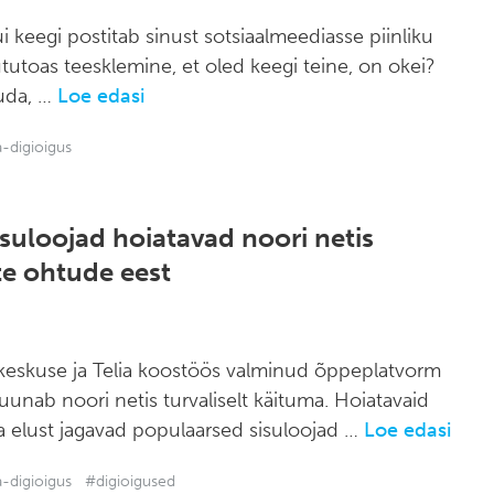
i keegi postitab sinust sotsiaalmeediasse piinliku
tutoas teesklemine, et oled keegi teine, on okei?
uda, …
Loe edasi
-digioigus
suloojad hoiatavad noori netis
te ohtude eest
keskuse ja Telia koostöös valminud õppeplatvorm
unab noori netis turvaliselt käituma. Hoiatavaid
a elust jagavad populaarsed sisuloojad …
Loe edasi
-digioigus
#digioigused