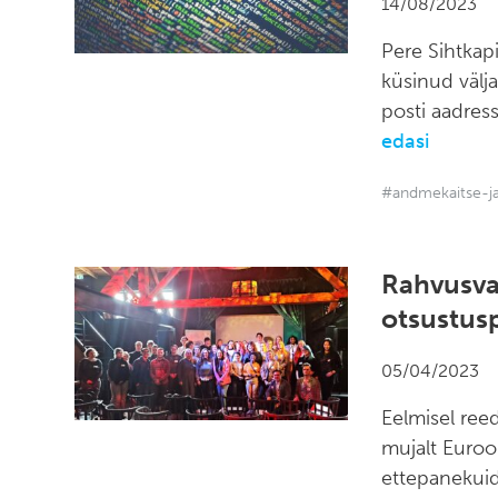
14/08/2023
Pere Sihtkapi
küsinud välj
posti aadres
edasi
#andmekaitse-ja
Rahvusva
otsustus
05/04/2023
Eelmisel reed
mujalt Euroo
ettepanekui