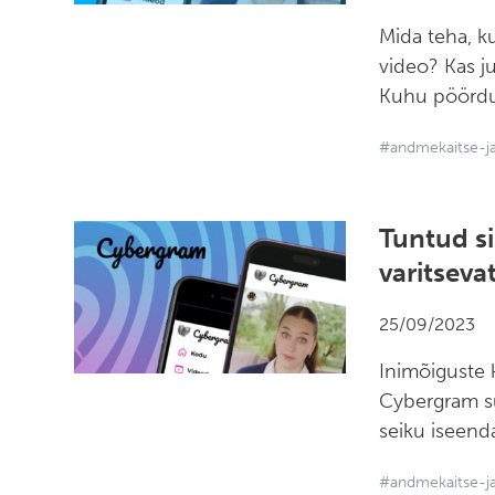
Mida teha, ku
video? Kas ju
Kuhu pöörd
#andmekaitse-ja
Tuntud si
varitseva
25/09/2023
Inimõiguste 
Cybergram su
seiku iseend
#andmekaitse-ja