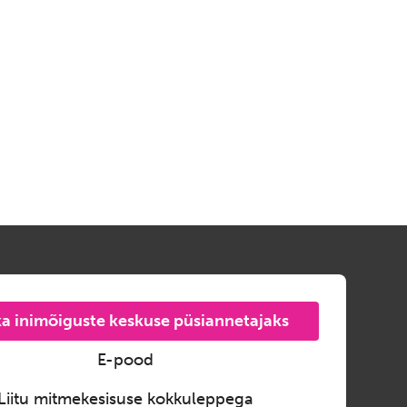
a inimõiguste keskuse püsiannetajaks
E-pood
Liitu mitmekesisuse kokkuleppega