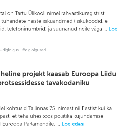
tal on Tartu Ülikooli nimel rahvastikuregistrist
a tuhandete naiste isikuandmed (isikukoodid, e-
sid, telefoninumbrid) ja suunanud neile väga …
Loe
-digioigus
#digioigused
heline projekt kaasab Euroopa Liidu
protsessidesse tavakodaniku
el kohtusid Tallinnas 75 inimest nii Eestist kui ka
past, et teha üheskoos poliitika kujundamise
d Euroopa Parlamendile. …
Loe edasi