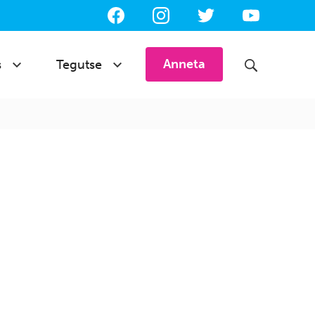
Jälgi
meid
sotsiaalmeedias:
Search
Anneta
s
Tegutse