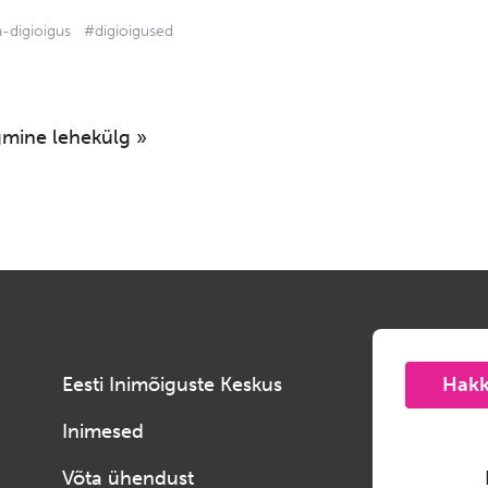
-digioigus
#digioigused
gmine lehekülg »
Eesti Inimõiguste Keskus
Hakk
Inimesed
Võta ühendust