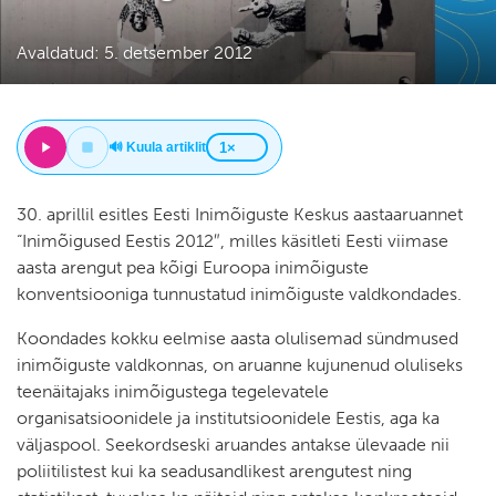
Avaldatud: 5. detsember 2012
🔊 Kuula artiklit
30. aprillil esitles Eesti Inimõiguste Keskus aastaaruannet
“Inimõigused Eestis 2012″, milles käsitleti Eesti viimase
aasta arengut pea kõigi Euroopa inimõiguste
konventsiooniga tunnustatud inimõiguste valdkondades.
Koondades kokku eelmise aasta olulisemad sündmused
inimõiguste valdkonnas, on aruanne kujunenud oluliseks
teenäitajaks inimõigustega tegelevatele
organisatsioonidele ja institutsioonidele Eestis, aga ka
väljaspool. Seekordseski aruandes antakse ülevaade nii
poliitilistest kui ka seadusandlikest arengutest ning