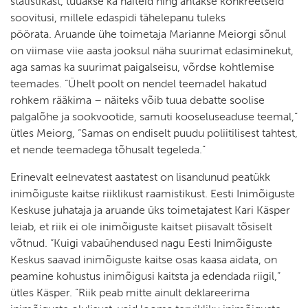
statistikast, tuuakse ka näiteid ning antakse konkreetseid
soovitusi, millele edaspidi tähelepanu tuleks
pöörata. Aruande ühe toimetaja Marianne Meiorgi sõnul
on viimase viie aasta jooksul näha suurimat edasiminekut,
aga samas ka suurimat paigalseisu, võrdse kohtlemise
teemades. “Ühelt poolt on nendel teemadel hakatud
rohkem rääkima – näiteks võib tuua debatte soolise
palgalõhe ja sookvootide, samuti kooseluseaduse teemal,”
ütles Meiorg, “Samas on endiselt puudu poliitilisest tahtest,
et nende teemadega tõhusalt tegeleda.”
Erinevalt eelnevatest aastatest on lisandunud peatükk
inimõiguste kaitse riiklikust raamistikust. Eesti Inimõiguste
Keskuse juhataja ja aruande üks toimetajatest Kari Käsper
leiab, et riik ei ole inimõiguste kaitset piisavalt tõsiselt
võtnud. “Kuigi vabaühendused nagu Eesti Inimõiguste
Keskus saavad inimõiguste kaitse osas kaasa aidata, on
peamine kohustus inimõigusi kaitsta ja edendada riigil,”
ütles Käsper. “Riik peab mitte ainult deklareerima