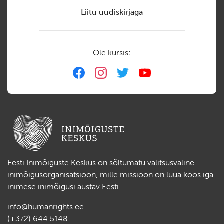
Liitu uudiskirjaga
Ole kursis:
Eesti Inimõiguste Keskus on sõltumatu valitsusväline
inimõigusorganisatsioon, mille missioon on luua koos iga
inimese inimõigusi austav Eesti.
info@humanrights.ee
(+372) 644 5148