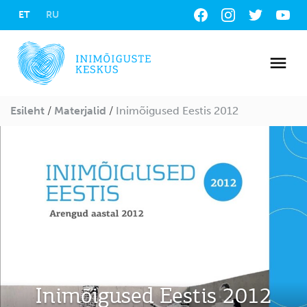
ET
RU
Jälgi
meid
sotsiaalmeedias:
Esileht
/
Materjalid
/
Inimõigused Eestis 2012
Inimõigused Eestis 2012