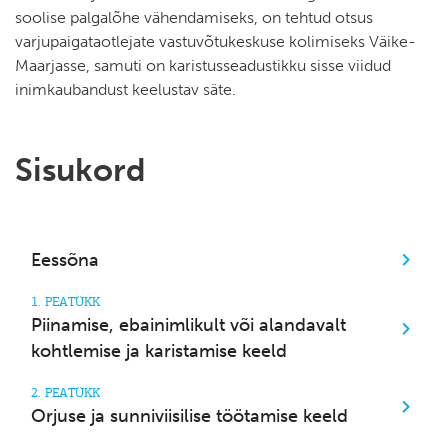
soolise palgalõhe vähendamiseks, on tehtud otsus
varjupaigataotlejate vastuvõtukeskuse kolimiseks Väike-
Maarjasse, samuti on karistusseadustikku sisse viidud
inimkaubandust keelustav säte.
Sisukord
Eessõna
1. PEATÜKK
Piinamise, ebainimlikult või alandavalt
kohtlemise ja karistamise keeld
2. PEATÜKK
Orjuse ja sunniviisilise töötamise keeld