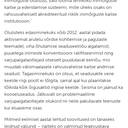
inimõiguste olulisust, vaid looma tervikliku inimõiguste
kaitse ja edendamise süsteemi, mille üheks osaks on
rahvusvaheliselt akrediteeritud riiklik inimõiguste kaitse
institutsioon.”
Olulisteks edasiminekuks võib 2012. aastal pidada
aktiivsemat arutelu võrdse kohtlemise ja pagulaste
teemadel, viha õhutamise seaduseelnõu algatamist,
puuetega inimeste konventsiooni ratifitseerimist ning
varjupaigataotlejaid otseselt puudutavat eelnõu, mis
muudab välismaalasele rahvusvahelise kaitse andmise
seadust. Tagasiminekuks on otsus, et seadusakte vene
keelde riigi poolt ei tõlgita, samal ajal kui plaanitakse
tõlkida kõik õigusaktid inglise keelde. Seisma on jäänud ka
kooseluseadus. Jätkuvalt on problemaatiline
varjupaigataotlejate olukord nii neile pakutavate teenuste
kui eluaseme osas.
Mitmed eelmisel aastal tehtud soovitused on tänaseks
leidnud väljundi – näiteks on valminud tegevuskava