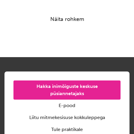
Näita rohkem
Hakka inimõiguste keskuse
püsiannetajaks
E-pood
Liitu mitmekesisuse kokkuleppega
Tule praktikale