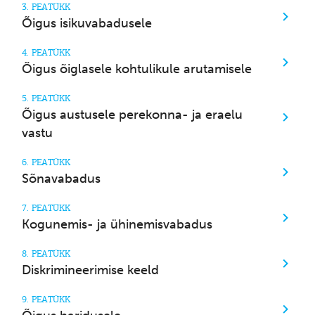
3. PEATÜKK
Õigus isikuvabadusele
4. PEATÜKK
Õigus õiglasele kohtulikule arutamisele
5. PEATÜKK
Õigus austusele perekonna- ja eraelu
vastu
6. PEATÜKK
Sõnavabadus
7. PEATÜKK
Kogunemis- ja ühinemisvabadus
8. PEATÜKK
Diskrimineerimise keeld
9. PEATÜKK