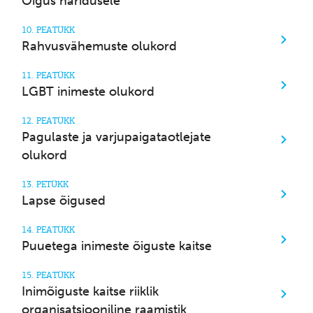
Õigus haridusele
10. PEATÜKK
Rahvusvähemuste olukord
11. PEATÜKK
LGBT inimeste olukord
12. PEATÜKK
Pagulaste ja varjupaigataotlejate
olukord
13. PETÜKK
Lapse õigused
14. PEATÜKK
Puuetega inimeste õiguste kaitse
15. PEATÜKK
Inimõiguste kaitse riiklik
organisatsiooniline raamistik